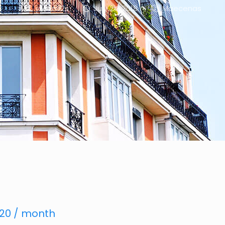
jason92s
July 24, 2018
Maecenas
,920 / month