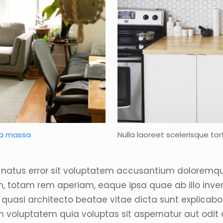
a massa
Nulla laoreet scelerisque tort
 natus error sit voluptatem accusantium doloremq
, totam rem aperiam, eaque ipsa quae ab illo inve
et quasi architecto beatae vitae dicta sunt explicab
 voluptatem quia voluptas sit aspernatur aut odit a