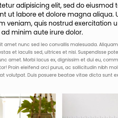
etur adipisicing elit, sed do eiusmod
unt ut labore et dolore magna aliqua. 
m veniam, quis nostrud exercitation 
 ad minim aute irure dolor.
sit amet nunc sed leo convallis malesuada. Aliquam
tas et iaculis sed, ultrices et nisi. Suspendisse pot
unc amet. Morbi lacus ex, dignissim et dui eu, com
rtor! Proin eleifend orci purus, ac sollicitudin nibh mo
at volutpat. Duis posuere beatae vitae dicta sunt e