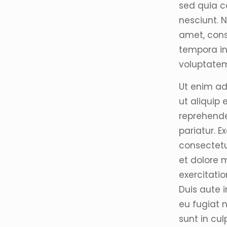
sed quia c
nesciunt. 
amet, cons
tempora i
voluptate
Ut enim ad
ut aliquip
reprehender
pariatur. 
consectetu
et dolore 
exercitati
Duis aute i
eu fugiat 
sunt in cul