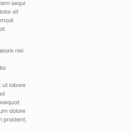
atem sequi
olor sit
s modi
at
boris nisi
lla
 ut labore
ud
nsequat.
llum dolore
n proident,