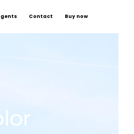
Agents
Contact
Buy now
lor