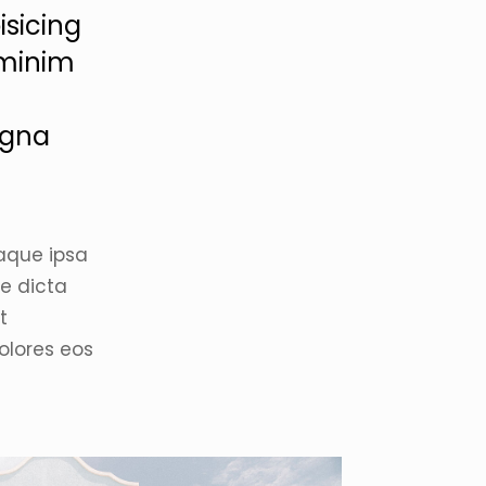
isicing
 minim
agna
aque ipsa
ae dicta
t
olores eos