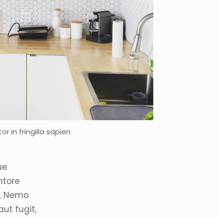
or in fringilla sapien
ue
ntore
o. Nemo
ut fugit,