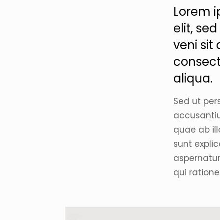
Lorem i
elit, s
veni si
consect
aliqua.
Sed ut per
accusanti
quae ab ill
sunt expli
aspernatur
qui ration