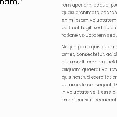
gnam.”
rem aperiam, eaque ipsa 
quasi architecto beatae
enim ipsam voluptatem q
odit aut fugit, sed qui
ratione voluptatem sequ
Neque porro quisquam es
amet, consectetur, adip
eius modi tempora inci
aliquam quaerat volupt
quis nostrud exercitation
commodo consequat. Duis
in voluptate velit esse c
Excepteur sint occaecat