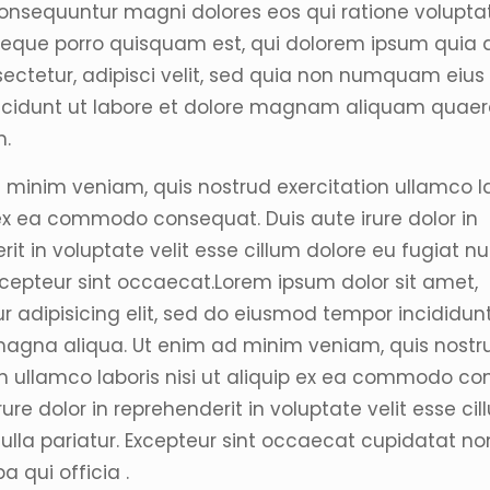
onsequuntur magni dolores eos qui ratione volupt
Neque porro quisquam est, qui dolorem ipsum quia d
ectetur, adipisci velit, sed quia non numquam eiu
ncidunt ut labore et dolore magnam aliquam quaer
m.
 minim veniam, quis nostrud exercitation ullamco la
 ex ea commodo consequat. Duis aute irure dolor in
it in voluptate velit esse cillum dolore eu fugiat nu
Excepteur sint occaecat.Lorem ipsum dolor sit amet,
r adipisicing elit, sed do eiusmod tempor incididunt
magna aliqua. Ut enim ad minim veniam, quis nostr
on ullamco laboris nisi ut aliquip ex ea commodo co
rure dolor in reprehenderit in voluptate velit esse ci
nulla pariatur. Excepteur sint occaecat cupidatat no
pa qui officia .