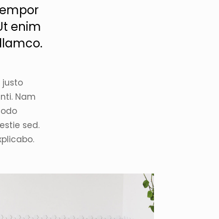
 tempor
Ut enim
ullamco.
 justo
enti. Nam
modo
lestie sed.
xplicabo.