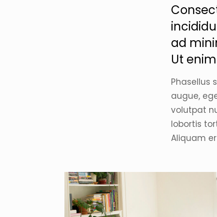
Consect
incidid
ad mini
Ut enim
Phasellus 
augue, eges
volutpat n
lobortis to
Aliquam er